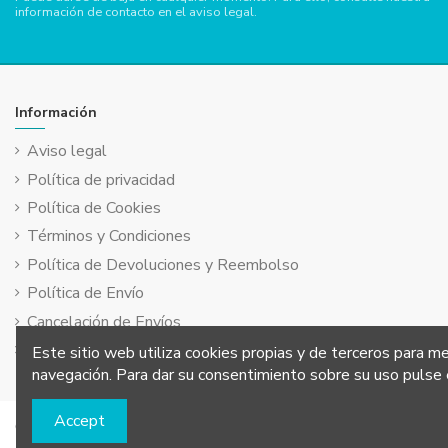
información de contacto en el aviso legal.
Información
Aviso legal
Política de privacidad
Política de Cookies
Términos y Condiciones
Política de Devoluciones y Reembolso
Política de Envío
Cancelación de Envíos
Pago seguro
Este sitio web utiliza cookies propias y de terceros para me
navegación. Para dar su consentimiento sobre su uso pulse
Accept
Copyright © 2023 Farmacia Contreras Roldán S.L. Todos los 