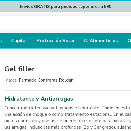
Envíos GRATIS para pedidos superiores a 59€
a
Capilar
Protección Solar
C. Alimenticios
O
Gel filler
Marca:
Farmacia Contreras Roldán
Hidratante y Antiarrugas
Concentrado intensivo antiarrugas e hidratante. También está 
una acción de choque o como tratamiento estacional. En el ca
pieles normales y grasas, se puede utilizar solo para hidratar 
las arrugas, incluso las más profundas (2o y 3er grado), alisán